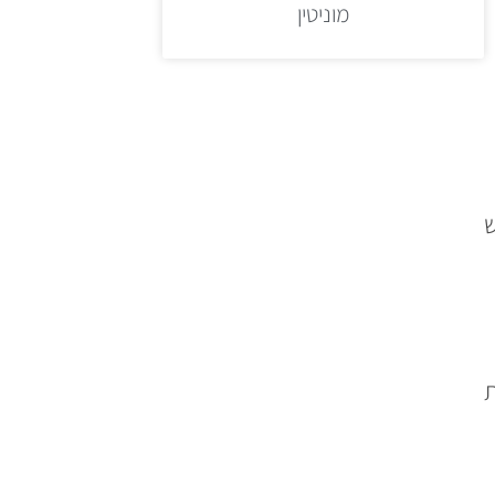
מוניטין
בש